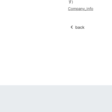
す)
Company_info
back